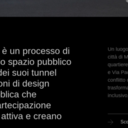
 è un processo di
Un luogo 
città di 
lo spazio pubblico
quartiere
dei suoi tunnel
e Via Pa
conflitto
oni di design
trasform
bblica che
inclusivo
rtecipazione
 attiva e creano
Scop