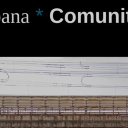
*
Comuni
bana